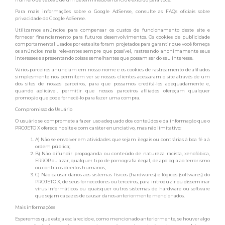
Para mais informações sobre o Google AdSense, consulte as FAQs oficiais sobre
privacidade do Google AdSense.
Utilizamos anúncios para compensar os custos de funcionamento deste site e
fornecer financiamento para futuros desenvolvimentos. Os cookies de publicidade
comportamental usados ​​por este site foram projetados para garantir que você forneça
os anúncios mais relevantes sempre que possível, rastreando anonimamente seus
interesses e apresentando coisas semelhantes que possam ser do seu interesse.
Vários parceiros anunciam em nosso nome e os cookies de rastreamento de afiliados
simplesmente nos permitem ver se nossos clientes acessaram o site através de um
dos sites de nossos parceiros, para que possamos creditá-los adequadamente e,
quando aplicável, permitir que nossos parceiros afiliados ofereçam qualquer
promoção que pode fornecê-lo para fazer uma compra.
Compromisso do Usuário
O usuário se compromete a fazer uso adequado dos conteúdos e da informação que o
PROJETO X oferece no site e com caráter enunciativo, mas não limitativo:
A) Não se envolver em atividades que sejam ilegais ou contrárias à boa fé a à
ordem pública;
B) Não difundir propaganda ou conteúdo de natureza racista, xenofóbica,
ERROR ou azar, qualquer tipo de pornografia ilegal, de apologia ao terrorismo
ou contra os direitos humanos;
C) Não causar danos aos sistemas físicos (hardwares) e lógicos (softwares) do
PROJETO X, de seus fornecedores ou terceiros, para introduzir ou disseminar
vírus informáticos ou quaisquer outros sistemas de hardware ou software
que sejam capazes de causar danos anteriormente mencionados.
Mais informações
Esperemos que esteja esclarecido e, como mencionado anteriormente, se houver algo