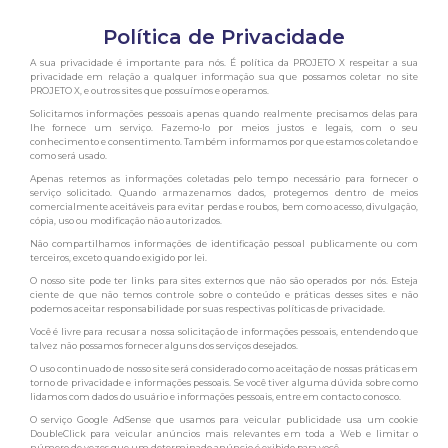
Política de Privacidade
A sua privacidade é importante para nós. É política da PROJETO X respeitar a sua
privacidade em relação a qualquer informação sua que possamos coletar no site
PROJETO X, e outros sites que possuímos e operamos.
Solicitamos informações pessoais apenas quando realmente precisamos delas para
lhe fornece um serviço. Fazemo-lo por meios justos e legais, com o seu
conhecimento e consentimento. Também informamos por que estamos coletando e
como será usado.
Apenas retemos as informações coletadas pelo tempo necessário para fornecer o
serviço solicitado. Quando armazenamos dados, protegemos dentro de meios
comercialmente aceitáveis ​​para evitar perdas e roubos, bem como acesso, divulgação,
cópia, uso ou modificação não autorizados.
Não compartilhamos informações de identificação pessoal publicamente ou com
terceiros, exceto quando exigido por lei.
O nosso site pode ter links para sites externos que não são operados por nós. Esteja
ciente de que não temos controle sobre o conteúdo e práticas desses sites e não
podemos aceitar responsabilidade por suas respectivas políticas de privacidade.
Você é livre para recusar a nossa solicitação de informações pessoais, entendendo que
talvez não possamos fornecer alguns dos serviços desejados.
O uso continuado de nosso site será considerado como aceitação de nossas práticas em
torno de privacidade e informações pessoais. Se você tiver alguma dúvida sobre como
lidamos com dados do usuário e informações pessoais, entre em contacto conosco.
O serviço Google AdSense que usamos para veicular publicidade usa um cookie
DoubleClick para veicular anúncios mais relevantes em toda a Web e limitar o
número de vezes que um determinado anúncio é exibido para você.